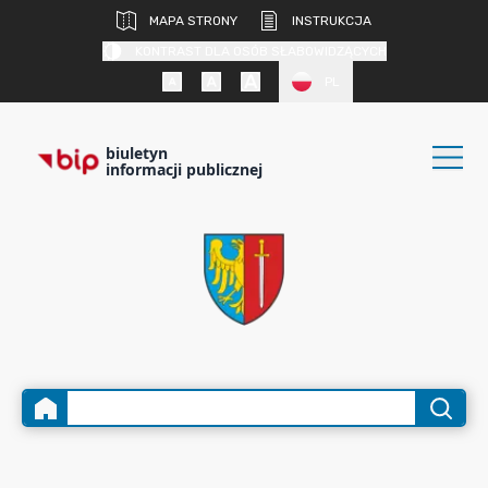
MAPA STRONY
INSTRUKCJA
KONTRAST DLA OSÓB SŁABOWIDZĄCYCH
PL
biuletyn
informacji publicznej