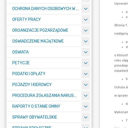
OCHRONA DANYCH OSOBOWYCH W URZĘDZIE MIASTA ŻORY - RODO
OFERTY PRACY
ORGANIZACJE POZARZĄDOWE
OŚWIADCZENIE MAJĄTKOWE
OŚWIATA
PETYCJE
PODATKI I OPŁATY
POJAZDY I KIEROWCY
PROCEDURA ZGŁASZANIA NARUSZEŃ PRAWA
RAPORTY O STANIE GMINY
SPRAWY OBYWATELSKIE