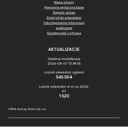
Mapa strony
Ponowne wykorzystanie
Rejestr zmian
Statystyki odwiedzin
Udostępnienie informacji
publicznej
Dostępność cyfrowa
AKTUALIZACJE
Ostatnia modyfikacja
2026-08-07 12:34:55
Licznik odwiedzin ogółem
545 504
Licznik odwiedzin w m-cu 2026-
07
1 520
CMS & Hosting: Nefeni Sp. z o.o.