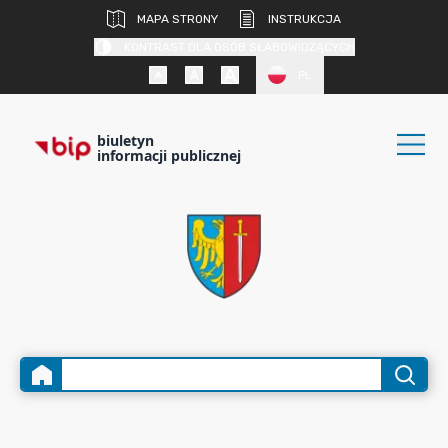
MAPA STRONY
INSTRUKCJA
KONTRAST DLA OSÓB SŁABOWIDZĄCYCH
PL
biuletyn
informacji publicznej