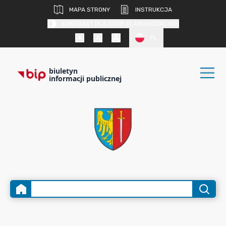
MAPA STRONY
INSTRUKCJA
KONTRAST DLA OSÓB SŁABOWIDZĄCYCH
PL
biuletyn
informacji publicznej