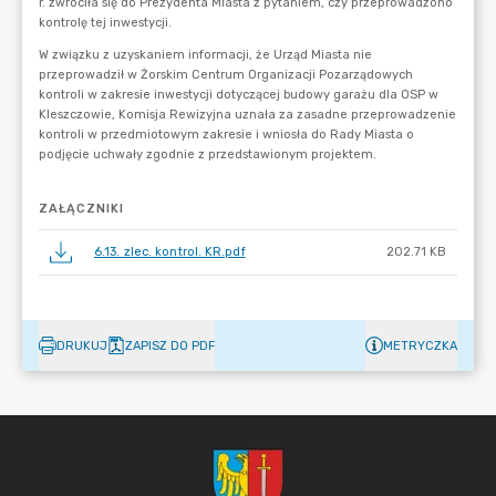
ZAŁĄCZNIKI
6.13. zlec. kontrol. KR.pdf
202.71 KB
DRUKUJ
ZAPISZ DO PDF
METRYCZKA