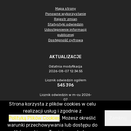
Mapa strony
Ponowne wykorzystanie
Rejestr zmian
Statystyki odwiedzin
Udostępnienie informacji
publicznej
Dostępność cyfrowa
AKTUALIZACJE
Ostatnia modyfikacja
2026-08-07 12:34:55
Licznik odwiedzin ogółem
545 396
Licznik odwiedzin w m-cu 2026-
07
Strona korzysta z plików cookies w celu
1 412
realizacji usług i zgodnie z
Polityką Plików Cookies
. Możesz określić
Zamknij
CMS & Hosting: Nefeni Sp. z o.o.
warunki przechowywania lub dostępu do