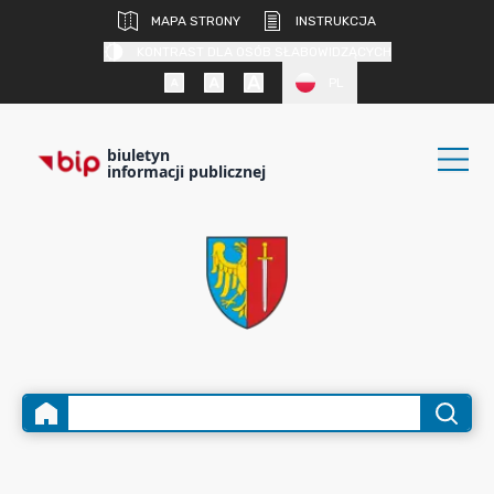
MAPA STRONY
INSTRUKCJA
KONTRAST DLA OSÓB SŁABOWIDZĄCYCH
PL
biuletyn
informacji publicznej