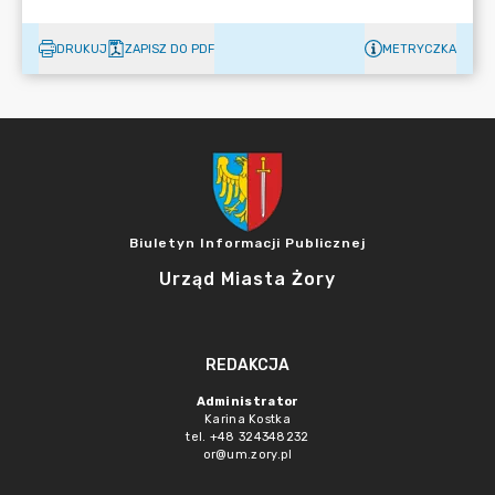
DRUKUJ
ZAPISZ DO PDF
METRYCZKA
Biuletyn Informacji Publicznej
Urząd Miasta Żory
REDAKCJA
Administrator
Karina Kostka
tel. +48 324348232
or@um.zory.pl