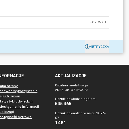
502.75 KB
METRYCZKA
INFORMACJE
AKTUALIZACJE
Ostatnia modyfikacja
apa strony
2026-08-07 12:34:55
onowne wykorzystanie
ejestr zmian
Licznik odwiedzin ogółem
tatystyki odwiedzin
545 465
dostępnienie informacji
ublicznej
Licznik odwiedzin w m-cu 2026-
ostępność cyfrowa
07
1 481