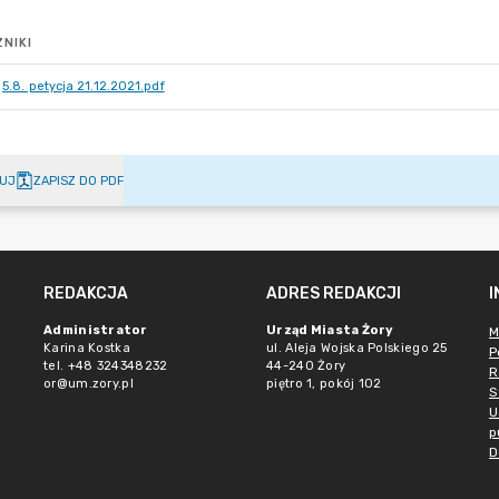
NIKI
5.8. petycja 21.12.2021.pdf
UJ
ZAPISZ DO PDF
REDAKCJA
ADRES REDAKCJI
Administrator
Urząd Miasta Żory
M
Karina Kostka
ul. Aleja Wojska Polskiego 25
P
tel. +48 324348232
44-240 Żory
R
or@um.zory.pl
piętro 1, pokój 102
S
U
p
D