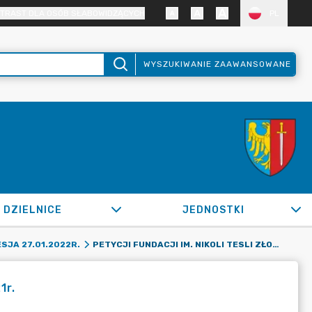
TRAST DLA OSÓB SŁABOWIDZĄCYCH
PL
WYSZUKIWANIE ZAAWANSOWANE
DZIELNICE
JEDNOSTKI
PETYCJI FUNDACJI IM. NIKOLI TESLI ZŁOŻONEJ W DNIU 21.12.2021R.
SJA 27.01.2022R.
1r.