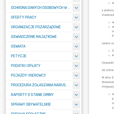
OCHRONA DANYCH OSOBOWYCH W URZĘDZIE MIASTA ŻORY - RODO
OFERTY PRACY
ORGANIZACJE POZARZĄDOWE
OŚWIADCZENIE MAJĄTKOWE
OŚWIATA
PETYCJE
PODATKI I OPŁATY
POJAZDY I KIEROWCY
PROCEDURA ZGŁASZANIA NARUSZEŃ PRAWA
RAPORTY O STANIE GMINY
SPRAWY OBYWATELSKIE