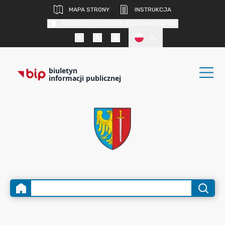
MAPA STRONY
INSTRUKCJA
KONTRAST DLA OSÓB SŁABOWIDZĄCYCH
PL
biuletyn
informacji publicznej