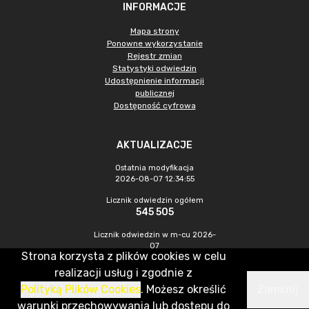
INFORMACJE
Mapa strony
Ponowne wykorzystanie
Rejestr zmian
Statystyki odwiedzin
Udostępnienie informacji
publicznej
Dostępność cyfrowa
AKTUALIZACJE
Ostatnia modyfikacja
2026-08-07 12:34:55
Licznik odwiedzin ogółem
545 505
Licznik odwiedzin w m-cu 2026-
07
Strona korzysta z plików cookies w celu
1 521
realizacji usług i zgodnie z
Polityką Plików Cookies
. Możesz określić
Zamknij
CMS & Hosting: Nefeni Sp. z o.o.
warunki przechowywania lub dostępu do