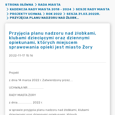
STRONA GŁÓWNA
RADA MIASTA
KADENCJA RADY MIASTA 2018 - 2024
SESJE RADY MIASTA
PROJEKTY UCHWAŁ
ROK 2022
SESJA 31.03.2022R.
PRZYJĘCIA PLANU NADZORU NAD ŻŁOBKAMI, KLUBAMI DZIECIĘCYMI ORAZ DZIENNYMI OPIEKUNAMI, KTÓRYCH MIEJSCEM SPRAWOWANIA OPIEKI JEST MIASTO ŻORY
Przyjęcia planu nadzoru nad żłobkami,
klubami dziecięcymi oraz dziennymi
opiekunami, których miejscem
sprawowania opieki jest miasto Żory
2022-11-17 15:16