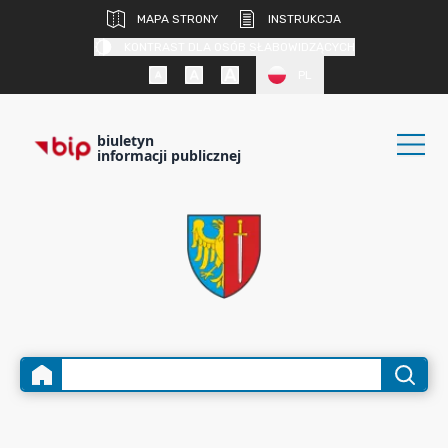
MAPA STRONY
INSTRUKCJA
KONTRAST DLA OSÓB SŁABOWIDZĄCYCH
PL
biuletyn
informacji publicznej