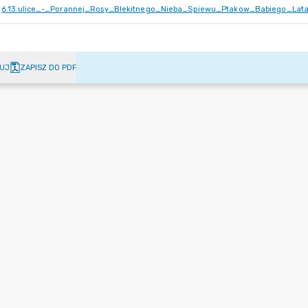
6.13.ulice_-_Porannej_Rosy_Blekitnego_Nieba_Spiewu_Ptakow_Babiego_Lat
UJ
ZAPISZ DO PDF