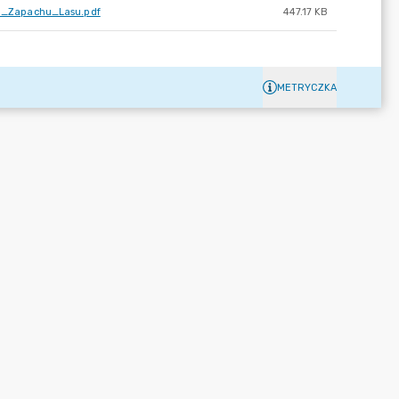
a_Zapachu_Lasu.pdf
447.17 KB
METRYCZKA