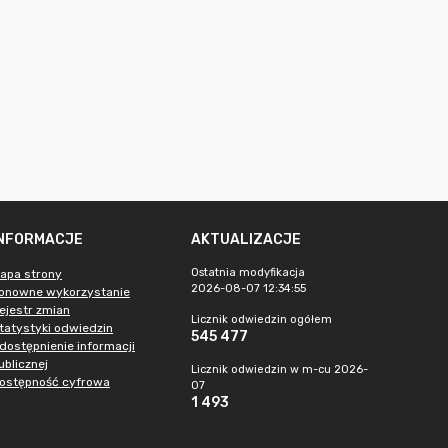
INFORMACJE
AKTUALIZACJE
Ostatnia modyfikacja
apa strony
2026-08-07 12:34:55
onowne wykorzystanie
ejestr zmian
Licznik odwiedzin ogółem
tatystyki odwiedzin
545 477
dostępnienie informacji
ublicznej
Licznik odwiedzin w m-cu 2026-
ostępność cyfrowa
07
1 493