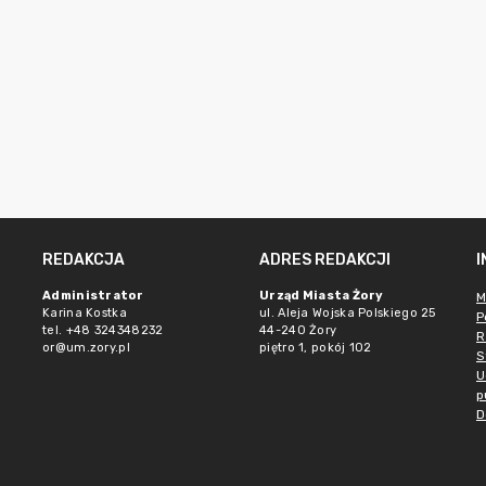
REDAKCJA
ADRES REDAKCJI
Administrator
Urząd Miasta Żory
M
Karina Kostka
ul. Aleja Wojska Polskiego 25
P
tel. +48 324348232
44-240 Żory
R
or@um.zory.pl
piętro 1, pokój 102
S
U
p
D