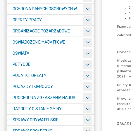
OCHRONA DANYCH OSOBOWYCH W URZĘDZIE MIASTA ŻORY - RODO
OFERTY PRACY
ORGANIZACJE POZARZĄDOWE
OŚWIADCZENIE MAJĄTKOWE
OŚWIATA
PETYCJE
PODATKI I OPŁATY
POJAZDY I KIEROWCY
PROCEDURA ZGŁASZANIA NARUSZEŃ PRAWA
RAPORTY O STANIE GMINY
SPRAWY OBYWATELSKIE
ZAŁĄCZ