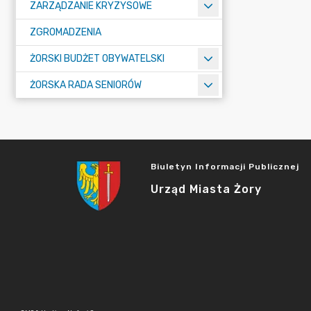
ZARZĄDZANIE KRYZYSOWE
ZGROMADZENIA
ŻORSKI BUDŻET OBYWATELSKI
ŻORSKA RADA SENIORÓW
Biuletyn Informacji Publicznej
Urząd Miasta Żory