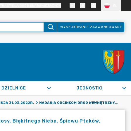
TRAST DLA OSÓB SŁABOWIDZĄCYCH
PL
WYSZUKIWANIE ZAAWANSOWANE
DZIELNICE
JEDNOSTKI
NADANIA ODCINKOM DRÓG WEWNĘTRZNYCH NAZW: PORANNEJ ROSY, BŁĘKITNEGO NIEBA, ŚPIEWU PTAKÓW, BABIEGO LATA, ZAPACHU LASU
SJA 31.03.2022R.
sy, Błękitnego Nieba, Śpiewu Ptaków,