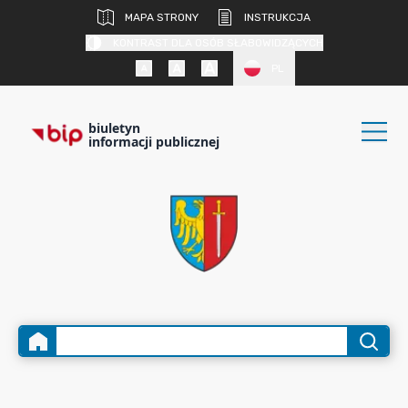
MAPA STRONY
INSTRUKCJA
KONTRAST DLA OSÓB SŁABOWIDZĄCYCH
PL
biuletyn
informacji publicznej