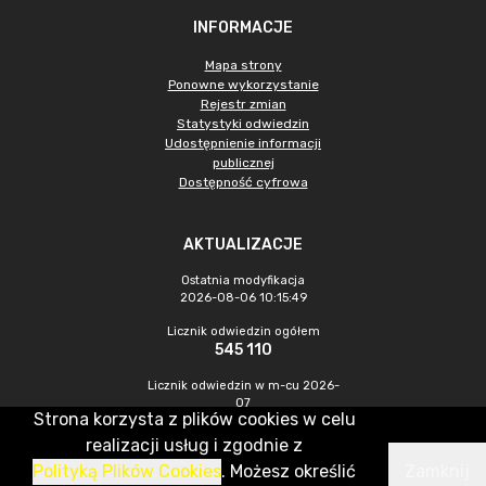
INFORMACJE
Mapa strony
Ponowne wykorzystanie
Rejestr zmian
Statystyki odwiedzin
Udostępnienie informacji
publicznej
Dostępność cyfrowa
AKTUALIZACJE
Ostatnia modyfikacja
2026-08-06 10:15:49
Licznik odwiedzin ogółem
545 110
Licznik odwiedzin w m-cu 2026-
07
Strona korzysta z plików cookies w celu
1 126
realizacji usług i zgodnie z
Polityką Plików Cookies
. Możesz określić
Zamknij
CMS & Hosting: Nefeni Sp. z o.o.