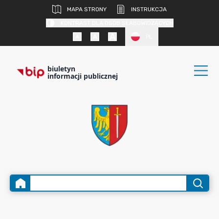
MAPA STRONY
INSTRUKCJA
KONTRAST DLA OSÓB SŁABOWIDZĄCYCH
PL
biuletyn
informacji publicznej