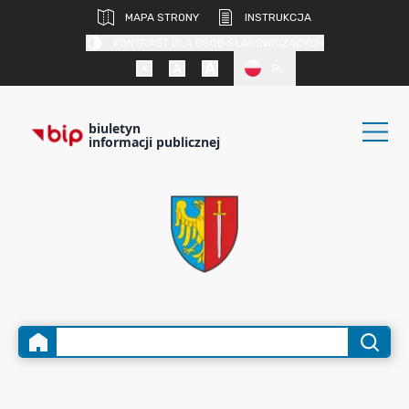
MAPA STRONY
INSTRUKCJA
KONTRAST DLA OSÓB SŁABOWIDZĄCYCH
PL
biuletyn
informacji publicznej