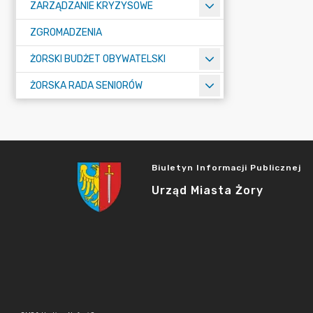
ZARZĄDZANIE KRYZYSOWE
ZGROMADZENIA
ŻORSKI BUDŻET OBYWATELSKI
ŻORSKA RADA SENIORÓW
Biuletyn Informacji Publicznej
Urząd Miasta Żory