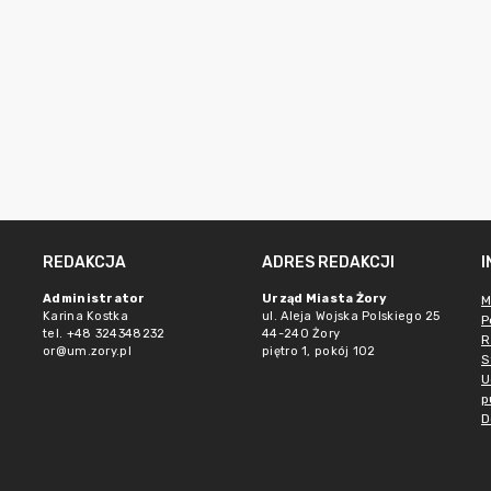
REDAKCJA
ADRES REDAKCJI
Administrator
Urząd Miasta Żory
M
Karina Kostka
ul. Aleja Wojska Polskiego 25
P
tel. +48 324348232
44-240 Żory
R
or@um.zory.pl
piętro 1, pokój 102
S
U
p
D