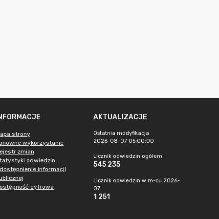
INFORMACJE
AKTUALIZACJE
Ostatnia modyfikacja
apa strony
2026-08-07 05:00:00
onowne wykorzystanie
ejestr zmian
Licznik odwiedzin ogółem
tatystyki odwiedzin
545 235
dostępnienie informacji
ublicznej
Licznik odwiedzin w m-cu 2026-
ostępność cyfrowa
07
1 251