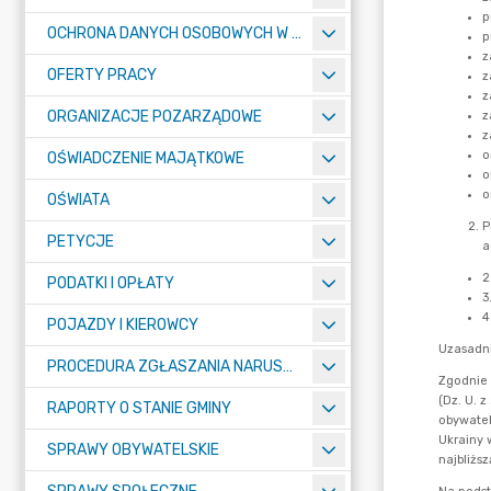
OCHRONA DANYCH OSOBOWYCH W URZĘDZIE MIASTA ŻORY - RODO
OFERTY PRACY
ORGANIZACJE POZARZĄDOWE
OŚWIADCZENIE MAJĄTKOWE
OŚWIATA
PETYCJE
PODATKI I OPŁATY
POJAZDY I KIEROWCY
PROCEDURA ZGŁASZANIA NARUSZEŃ PRAWA
RAPORTY O STANIE GMINY
SPRAWY OBYWATELSKIE