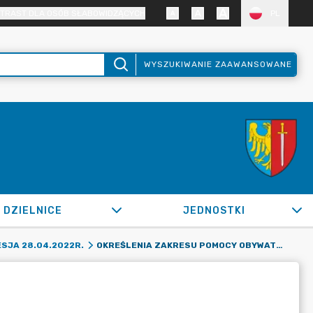
TRAST DLA OSÓB SŁABOWIDZĄCYCH
PL
WYSZUKIWANIE ZAAWANSOWANE
DZIELNICE
JEDNOSTKI
OKREŚLENIA ZAKRESU POMOCY OBYWATELOM UKRAINY
SJA 28.04.2022R.