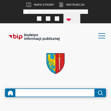
MAPA STRONY
INSTRUKCJA
KONTRAST DLA OSÓB SŁABOWIDZĄCYCH
PL
biuletyn
informacji publicznej