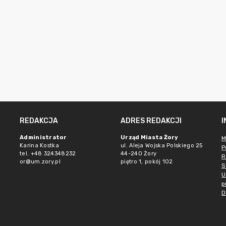
REDAKCJA
ADRES REDAKCJI
Administrator
Urząd Miasta Żory
M
Karina Kostka
ul. Aleja Wojska Polskiego 25
P
tel. +48 324348232
44-240 Żory
R
or@um.zory.pl
piętro 1, pokój 102
S
U
p
D