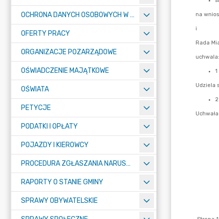
OCHRONA DANYCH OSOBOWYCH W URZĘDZIE MIASTA ŻORY - RODO
OFERTY PRACY
ORGANIZACJE POZARZĄDOWE
OŚWIADCZENIE MAJĄTKOWE
OŚWIATA
PETYCJE
PODATKI I OPŁATY
POJAZDY I KIEROWCY
PROCEDURA ZGŁASZANIA NARUSZEŃ PRAWA
RAPORTY O STANIE GMINY
SPRAWY OBYWATELSKIE