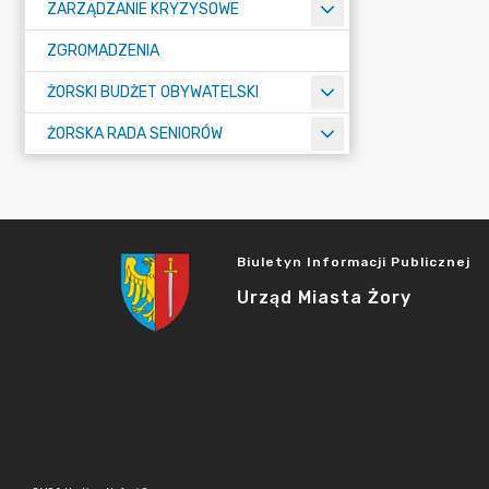
ZARZĄDZANIE KRYZYSOWE
ZGROMADZENIA
ŻORSKI BUDŻET OBYWATELSKI
ŻORSKA RADA SENIORÓW
Biuletyn Informacji Publicznej
Urząd Miasta Żory