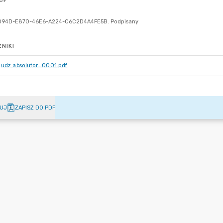
NIKI
udz absolutor_0001.pdf
UJ
ZAPISZ DO PDF