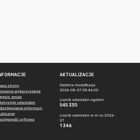
INFORMACJE
AKTUALIZACJE
Ostatnia modyfikacja
apa strony
2026-08-07 08:46:00
onowne wykorzystanie
ejestr zmian
Licznik odwiedzin ogółem
tatystyki odwiedzin
545 330
dostępnienie informacji
ublicznej
Licznik odwiedzin w m-cu 2026-
ostępność cyfrowa
07
1 346