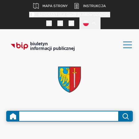
MAPA STRONY
INSTRUKCJA
KONTRAST DLA OSÓB SŁABOWIDZĄCYCH
PL
biuletyn
informacji publicznej