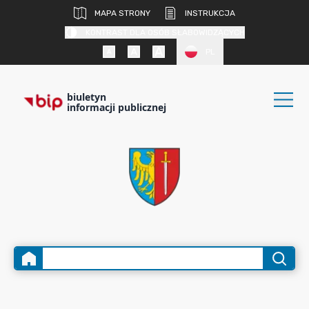
MAPA STRONY
INSTRUKCJA
KONTRAST DLA OSÓB SŁABOWIDZĄCYCH
PL
biuletyn
informacji publicznej