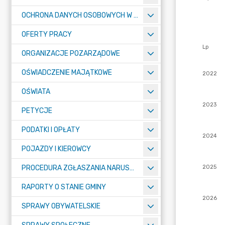
OCHRONA DANYCH OSOBOWYCH W URZĘDZIE MIASTA ŻORY - RODO
OFERTY PRACY
ORGANIZACJE POZARZĄDOWE
OŚWIADCZENIE MAJĄTKOWE
OŚWIATA
PETYCJE
PODATKI I OPŁATY
POJAZDY I KIEROWCY
PROCEDURA ZGŁASZANIA NARUSZEŃ PRAWA
RAPORTY O STANIE GMINY
SPRAWY OBYWATELSKIE