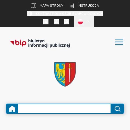
MAPA STRONY
INSTRUKCJA
KONTRAST DLA OSÓB SŁABOWIDZĄCYCH
PL
biuletyn
informacji publicznej