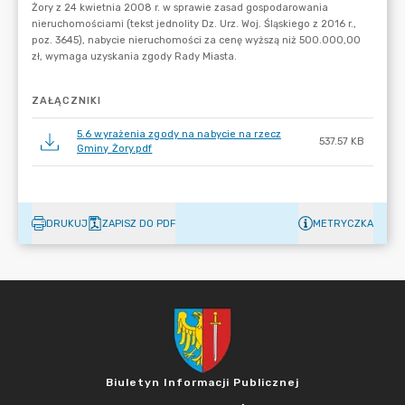
ZAŁĄCZNIKI
5.6 wyrażenia zgody na nabycie na rzecz
537.57 KB
Gminy Żory.pdf
DRUKUJ
ZAPISZ DO PDF
METRYCZKA
Biuletyn Informacji Publicznej