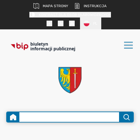
MAPA STRONY
INSTRUKCJA
KONTRAST DLA OSÓB SŁABOWIDZĄCYCH
PL
biuletyn
informacji publicznej