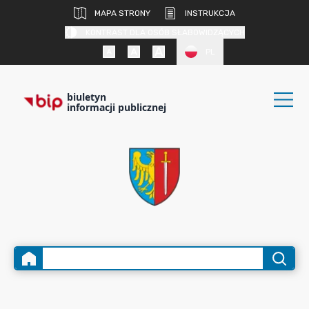
MAPA STRONY
INSTRUKCJA
KONTRAST DLA OSÓB SŁABOWIDZĄCYCH
PL
biuletyn
informacji publicznej