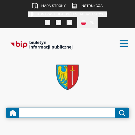
MAPA STRONY
INSTRUKCJA
KONTRAST DLA OSÓB SŁABOWIDZĄCYCH
PL
biuletyn
informacji publicznej