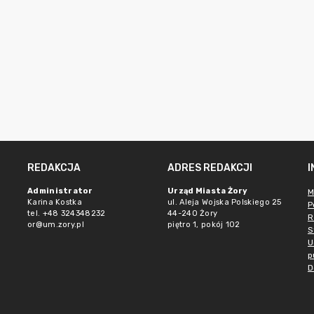
REDAKCJA
ADRES REDAKCJI
Administrator
Urząd Miasta Żory
M
Karina Kostka
ul. Aleja Wojska Polskiego 25
P
tel. +48 324348232
44-240 Żory
R
or@um.zory.pl
piętro 1, pokój 102
S
U
p
D