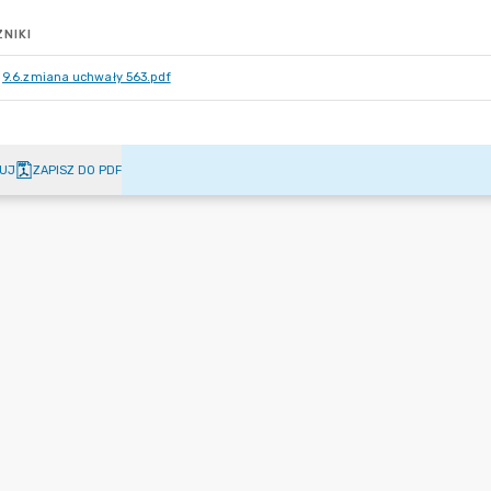
NIKI
9.6.zmiana uchwały 563.pdf
UJ
ZAPISZ DO PDF