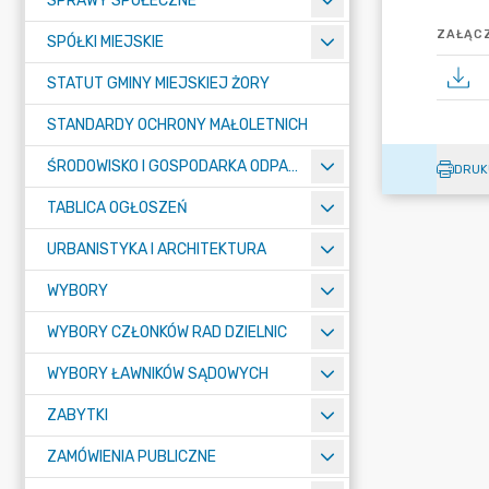
SPRAWY SPOŁECZNE
ZAŁĄCZ
SPÓŁKI MIEJSKIE
STATUT GMINY MIEJSKIEJ ŻORY
STANDARDY OCHRONY MAŁOLETNICH
ŚRODOWISKO I GOSPODARKA ODPADAMI
DRUK
TABLICA OGŁOSZEŃ
URBANISTYKA I ARCHITEKTURA
WYBORY
WYBORY CZŁONKÓW RAD DZIELNIC
WYBORY ŁAWNIKÓW SĄDOWYCH
ZABYTKI
ZAMÓWIENIA PUBLICZNE