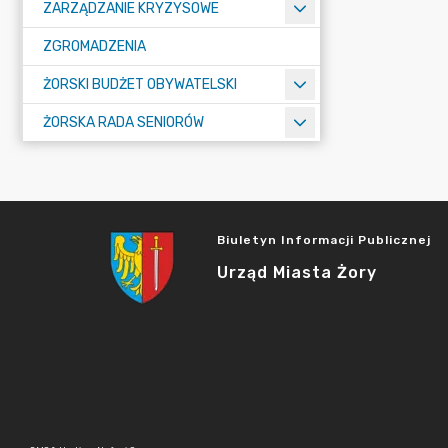
ZARZĄDZANIE KRYZYSOWE
ZGROMADZENIA
ŻORSKI BUDŻET OBYWATELSKI
ŻORSKA RADA SENIORÓW
Biuletyn Informacji Publicznej
Urząd Miasta Żory