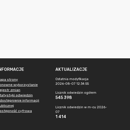
INFORMACJE
AKTUALIZACJE
Ostatnia modyfikacja
apa strony
2026-08-07 12:34:55
onowne wykorzystanie
ejestr zmian
Licznik odwiedzin ogółem
tatystyki odwiedzin
545 398
dostępnienie informacji
ublicznej
Licznik odwiedzin w m-cu 2026-
ostępność cyfrowa
07
1 414