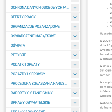
OCHRONA DANYCH OSOBOWYCH W URZĘDZIE MIASTA ŻORY - RODO
OFERTY PRACY
ORGANIZACJE POZARZĄDOWE
OŚWIADCZENIE MAJĄTKOWE
OŚWIATA
PETYCJE
PODATKI I OPŁATY
POJAZDY I KIEROWCY
PROCEDURA ZGŁASZANIA NARUSZEŃ PRAWA
RAPORTY O STANIE GMINY
SPRAWY OBYWATELSKIE