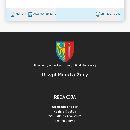
DRUKUJ
ZAPISZ DO PDF
METRYCZKA
Biuletyn Informacji Publicznej
Urząd Miasta Żory
REDAKCJA
Administrator
Karina Kostka
tel. +48 324348232
or@um.zory.pl