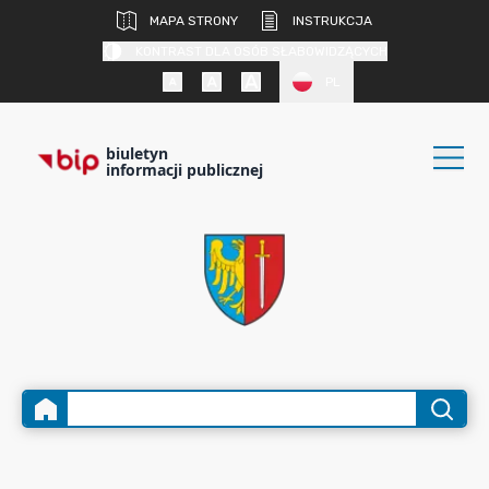
MAPA STRONY
INSTRUKCJA
KONTRAST DLA OSÓB SŁABOWIDZĄCYCH
PL
biuletyn
informacji publicznej