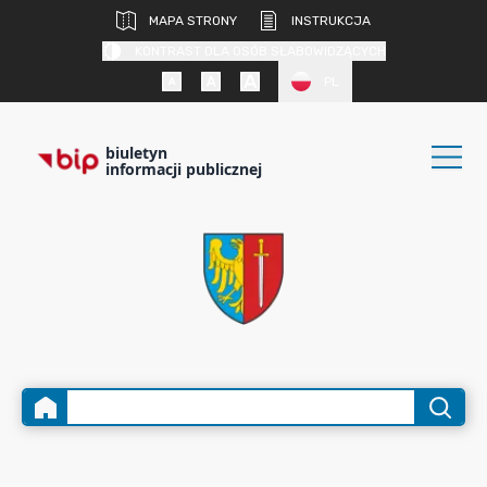
MAPA STRONY
INSTRUKCJA
KONTRAST DLA OSÓB SŁABOWIDZĄCYCH
PL
biuletyn
informacji publicznej