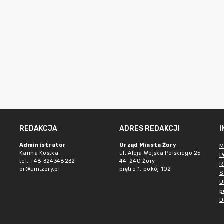
REDAKCJA
ADRES REDAKCJI
Administrator
Urząd Miasta Żory
M
Karina Kostka
ul. Aleja Wojska Polskiego 25
P
tel. +48 324348232
44-240 Żory
R
or@um.zory.pl
piętro 1, pokój 102
S
U
p
D