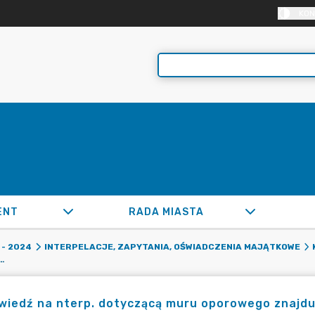
KON
ENT
RADA MIASTA
- 2024
INTERPELACJE, ZAPYTANIA, OŚWIADCZENIA MAJĄTKOWE
ĄCĄ MURU OPOROWEGO ZNAJDUJĄCEGO SIĘ NA WYJEŹDZIE UL. CHOPINA.
iedź na nterp. dotyczącą muru oporowego znajdują