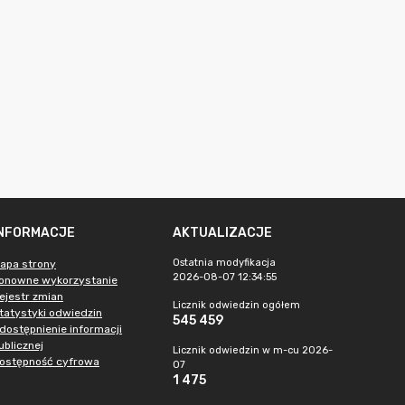
INFORMACJE
AKTUALIZACJE
Ostatnia modyfikacja
apa strony
2026-08-07 12:34:55
onowne wykorzystanie
ejestr zmian
Licznik odwiedzin ogółem
tatystyki odwiedzin
545 459
dostępnienie informacji
ublicznej
Licznik odwiedzin w m-cu 2026-
ostępność cyfrowa
07
1 475