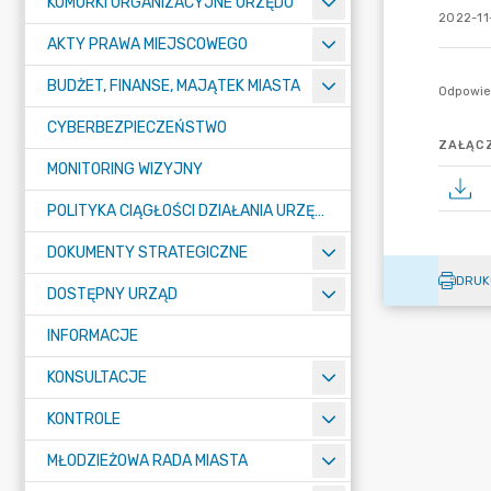
KOMÓRKI ORGANIZACYJNE URZĘDU
2022-11-
AKTY PRAWA MIEJSCOWEGO
BUDŻET, FINANSE, MAJĄTEK MIASTA
CYBERBEZPIECZEŃSTWO
ZAŁĄCZ
MONITORING WIZYJNY
POLITYKA CIĄGŁOŚCI DZIAŁANIA URZĘDU MIASTA ŻORY
DOKUMENTY STRATEGICZNE
DRUK
DOSTĘPNY URZĄD
INFORMACJE
KONSULTACJE
KONTROLE
MŁODZIEŻOWA RADA MIASTA