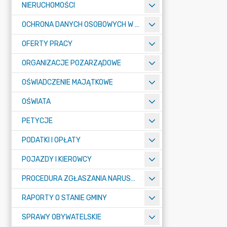
NIERUCHOMOŚCI
OCHRONA DANYCH OSOBOWYCH W URZĘDZIE MIASTA ŻORY - RODO
OFERTY PRACY
ORGANIZACJE POZARZĄDOWE
OŚWIADCZENIE MAJĄTKOWE
OŚWIATA
PETYCJE
PODATKI I OPŁATY
POJAZDY I KIEROWCY
PROCEDURA ZGŁASZANIA NARUSZEŃ PRAWA
RAPORTY O STANIE GMINY
SPRAWY OBYWATELSKIE