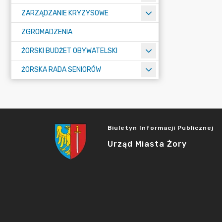
ZARZĄDZANIE KRYZYSOWE
ZGROMADZENIA
ŻORSKI BUDŻET OBYWATELSKI
ŻORSKA RADA SENIORÓW
Biuletyn Informacji Publicznej
Urząd Miasta Żory