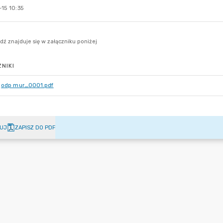
15 10:35
NIKI
odp mur_0001.pdf
UJ
ZAPISZ DO PDF