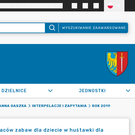
TRAST DLA OSÓB SŁABOWIDZĄCYCH
PL
WYSZUKIWANIE ZAAWANSOWANE
DZIELNICE
JEDNOSTKI
ANNA GASZKA
INTERPELACJE I ZAPYTANIA
ROK 2019
laców zabaw dla dziecie w huśtawki dla