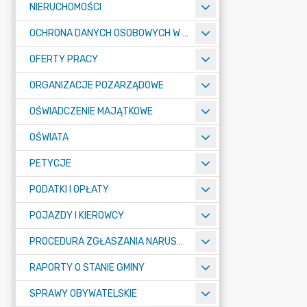
NIERUCHOMOŚCI
OCHRONA DANYCH OSOBOWYCH W URZĘDZIE MIASTA ŻORY - RODO
OFERTY PRACY
ORGANIZACJE POZARZĄDOWE
OŚWIADCZENIE MAJĄTKOWE
OŚWIATA
PETYCJE
PODATKI I OPŁATY
POJAZDY I KIEROWCY
PROCEDURA ZGŁASZANIA NARUSZEŃ PRAWA
RAPORTY O STANIE GMINY
SPRAWY OBYWATELSKIE