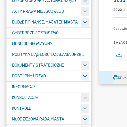
osób 
KOMÓRKI ORGANIZACYJNE URZĘDU
2022-11
AKTY PRAWA MIEJSCOWEGO
BUDŻET, FINANSE, MAJĄTEK MIASTA
CYBERBEZPIECZEŃSTWO
ZAŁĄCZ
MONITORING WIZYJNY
POLITYKA CIĄGŁOŚCI DZIAŁANIA URZĘDU MIASTA ŻORY
DOKUMENTY STRATEGICZNE
DOSTĘPNY URZĄD
DRUK
INFORMACJE
KONSULTACJE
KONTROLE
MŁODZIEŻOWA RADA MIASTA