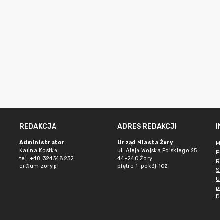
REDAKCJA
ADRES REDAKCJI
Administrator
Urząd Miasta Żory
M
Karina Kostka
ul. Aleja Wojska Polskiego 25
P
tel. +48 324348232
44-240 Żory
R
or@um.zory.pl
piętro 1, pokój 102
S
U
p
D