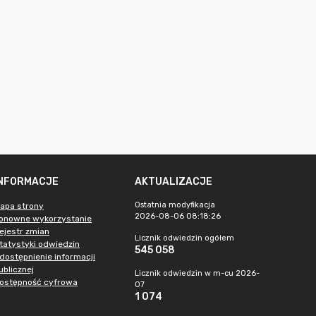
INFORMACJE
AKTUALIZACJE
Ostatnia modyfikacja
apa strony
2026-08-06 08:18:26
onowne wykorzystanie
ejestr zmian
Licznik odwiedzin ogółem
tatystyki odwiedzin
545 058
dostępnienie informacji
ublicznej
Licznik odwiedzin w m-cu 2026-
ostępność cyfrowa
07
1 074