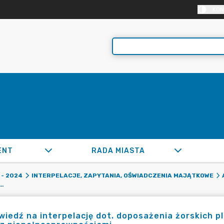
KON
ENT
RADA MIASTA
- 2024
INTERPELACJE, ZAPYTANIA, OŚWIADCZENIA MAJĄTKOWE
Ę DOT. DOPOSAŻENIA ŻORSKICH PLACÓW ZABAW DLA DZIECIE W HUŚTAWKI DLA OSÓB Z NIEPEŁNOSPRAWNOŚCIAMI.
iedź na interpelację dot. doposażenia żorskich p