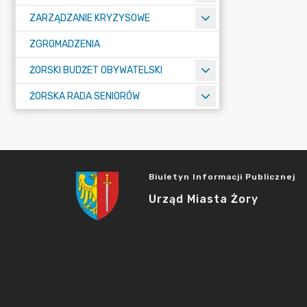
ZARZĄDZANIE KRYZYSOWE
ZGROMADZENIA
ŻORSKI BUDŻET OBYWATELSKI
ŻORSKA RADA SENIORÓW
Biuletyn Informacji Publicznej
Urząd Miasta Żory