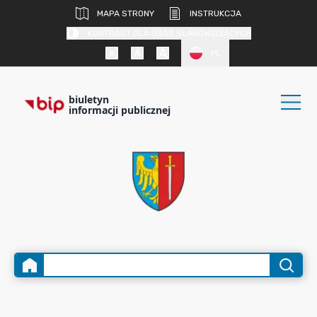
MAPA STRONY
INSTRUKCJA
KONTRAST DLA OSÓB SŁABOWIDZĄCYCH
PL
biuletyn
informacji publicznej