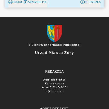
DRUKUJ
ZAPISZ DO PDF
METRYCZKA
Biuletyn Informacji Publicznej
Urząd Miasta Żory
REDAKCJA
Administrator
Karina Kostka
tel. +48 324348232
or@um.zory.pl