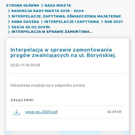
STRONA GŁÓWNA
RADA MIASTA
KADENCJA RADY MIASTA 2018 - 2024
INTERPELACJE, ZAPYTANIA, OŚWIADCZENIA MAJĄTKOWE
ANNA GASZKA
INTERPELACJE I ZAPYTANIA
ROK 2021
SESJA 25.03.2021R.
INTERPELACJA W SPRAWIE ZAMONTOWANIA PROGÓW ZWALNIAJACYCH NA UL. BORYŃSKIEJ.
Interpelacja w sprawie zamontowania
progów zwalniajacych na ul. Boryńskiej.
2022-11-15 09:53
ZAŁĄCZNIKI
progi zw_0001.pdf
56.39 KB