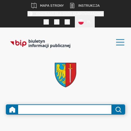
MAPA STRONY
INSTRUKCJA
KONTRAST DLA OSÓB SŁABOWIDZĄCYCH
PL
biuletyn
informacji publicznej