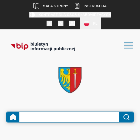
MAPA STRONY
INSTRUKCJA
KONTRAST DLA OSÓB SŁABOWIDZĄCYCH
PL
biuletyn
informacji publicznej