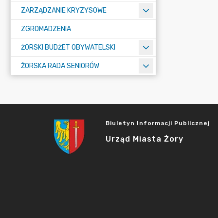
ZARZĄDZANIE KRYZYSOWE
ZGROMADZENIA
ŻORSKI BUDŻET OBYWATELSKI
ŻORSKA RADA SENIORÓW
Biuletyn Informacji Publicznej
Urząd Miasta Żory