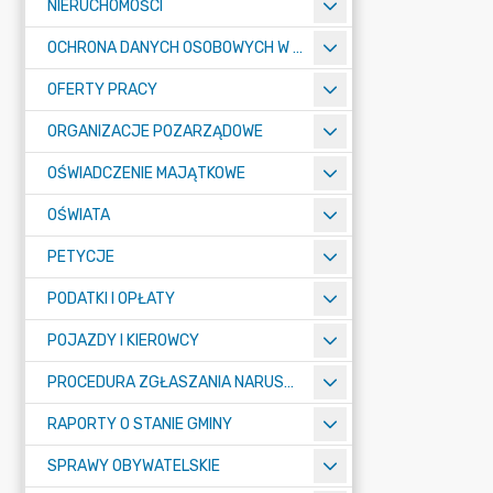
NIERUCHOMOŚCI
OCHRONA DANYCH OSOBOWYCH W URZĘDZIE MIASTA ŻORY - RODO
OFERTY PRACY
ORGANIZACJE POZARZĄDOWE
OŚWIADCZENIE MAJĄTKOWE
OŚWIATA
PETYCJE
PODATKI I OPŁATY
POJAZDY I KIEROWCY
PROCEDURA ZGŁASZANIA NARUSZEŃ PRAWA
RAPORTY O STANIE GMINY
SPRAWY OBYWATELSKIE