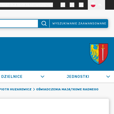
TRAST DLA OSÓB SŁABOWIDZĄCYCH
PL
WYSZUKIWANIE ZAAWANSOWANE
DZIELNICE
JEDNOSTKI
PIOTR HUZAREWICZ
OŚWIADCZENIA MAJĄTKOWE RADNEGO