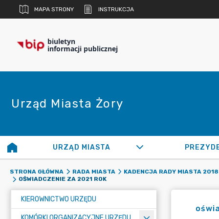
MAPA STRONY
INSTRUKCJA
biuletyn
informacji publicznej
Urząd Miasta Żory
URZĄD MIASTA
PREZYD
STRONA GŁÓWNA
RADA MIASTA
KADENCJA RADY MIASTA 2018 
OŚWIADCZENIE ZA 2021 ROK
KIEROWNICTWO URZĘDU
oświa
KOMÓRKI ORGANIZACYJNE URZĘDU