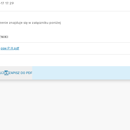
17 17:29
NIKI
osw P H.pdf
UJ
ZAPISZ DO PDF