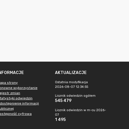
INFORMACJE
AKTUALIZACJE
Ostatnia modyfikacja
apa strony
2026-08-07 12:34:55
onowne wykorzystanie
ejestr zmian
Licznik odwiedzin ogółem
tatystyki odwiedzin
545 479
dostępnienie informacji
ublicznej
Licznik odwiedzin w m-cu 2026-
ostępność cyfrowa
07
1 495