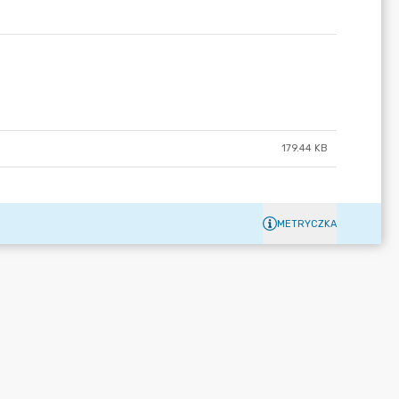
179.44 KB
METRYCZKA