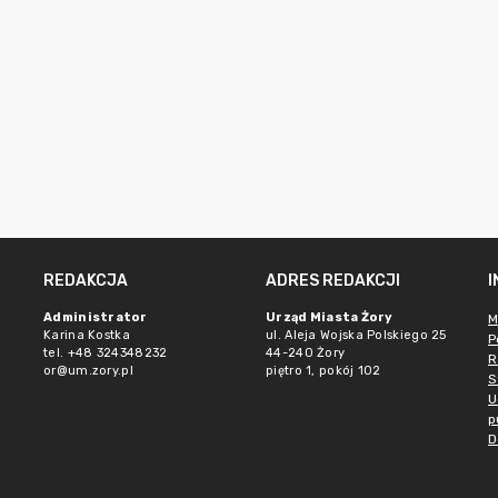
REDAKCJA
ADRES REDAKCJI
Administrator
Urząd Miasta Żory
M
Karina Kostka
ul. Aleja Wojska Polskiego 25
P
tel. +48 324348232
44-240 Żory
R
or@um.zory.pl
piętro 1, pokój 102
S
U
p
D