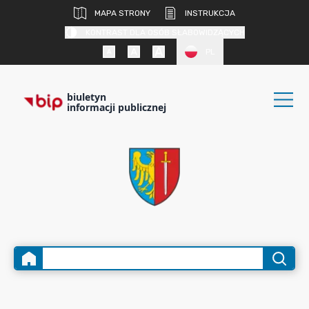
MAPA STRONY
INSTRUKCJA
KONTRAST DLA OSÓB SŁABOWIDZĄCYCH
PL
biuletyn
informacji publicznej