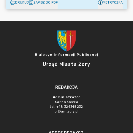
DRUKUJ
ZAPISZ DO PDF
METRYCZKA
Biuletyn Informacji Publicznej
Urząd Miasta Żory
REDAKCJA
Administrator
Karina Kostka
tel. +48 324348232
or@um.zory.pl