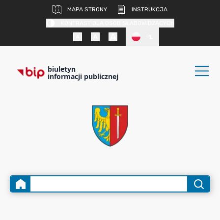
MAPA STRONY
INSTRUKCJA
KONTRAST DLA OSÓB SŁABOWIDZĄCYCH
PL
biuletyn
informacji publicznej