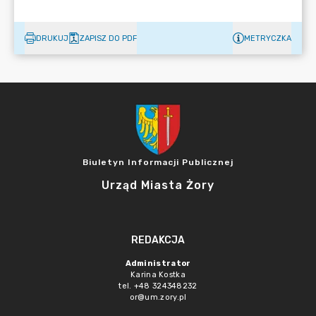
DRUKUJ
ZAPISZ DO PDF
METRYCZKA
Biuletyn Informacji Publicznej
Urząd Miasta Żory
REDAKCJA
Administrator
Karina Kostka
tel. +48 324348232
or@um.zory.pl