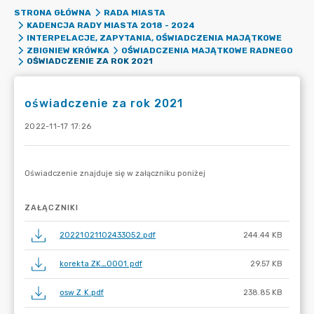
STRONA GŁÓWNA
RADA MIASTA
KADENCJA RADY MIASTA 2018 - 2024
INTERPELACJE, ZAPYTANIA, OŚWIADCZENIA MAJĄTKOWE
ZBIGNIEW KRÓWKA
OŚWIADCZENIA MAJĄTKOWE RADNEGO
OŚWIADCZENIE ZA ROK 2021
oświadczenie za rok 2021
2022-11-17 17:26
ZAŁĄCZNIKI
20221021102433052.pdf
244.44 KB
korekta ZK_0001.pdf
29.57 KB
osw Z K.pdf
238.85 KB