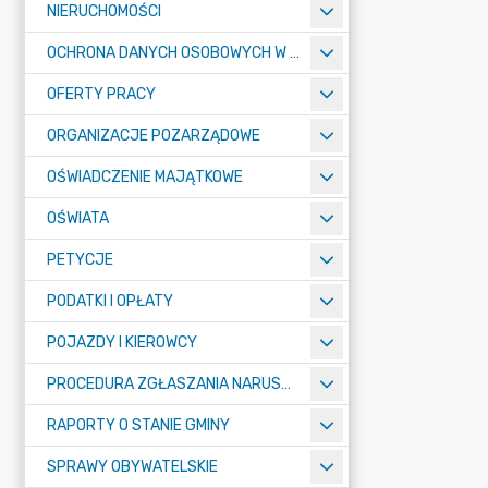
NIERUCHOMOŚCI
OCHRONA DANYCH OSOBOWYCH W URZĘDZIE MIASTA ŻORY - RODO
OFERTY PRACY
ORGANIZACJE POZARZĄDOWE
OŚWIADCZENIE MAJĄTKOWE
OŚWIATA
PETYCJE
PODATKI I OPŁATY
POJAZDY I KIEROWCY
PROCEDURA ZGŁASZANIA NARUSZEŃ PRAWA
RAPORTY O STANIE GMINY
SPRAWY OBYWATELSKIE