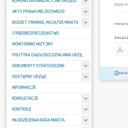
KOMÓRKI ORGANIZACYJNE URZĘDU
2022-11
AKTY PRAWA MIEJSCOWEGO
BUDŻET, FINANSE, MAJĄTEK MIASTA
CYBERBEZPIECZEŃSTWO
ZAŁĄCZ
MONITORING WIZYJNY
POLITYKA CIĄGŁOŚCI DZIAŁANIA URZĘDU MIASTA ŻORY
DOKUMENTY STRATEGICZNE
DRUK
DOSTĘPNY URZĄD
INFORMACJE
KONSULTACJE
KONTROLE
MŁODZIEŻOWA RADA MIASTA