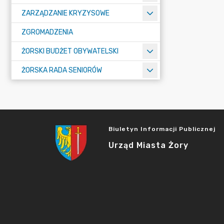
ZARZĄDZANIE KRYZYSOWE
ZGROMADZENIA
ŻORSKI BUDŻET OBYWATELSKI
ŻORSKA RADA SENIORÓW
Biuletyn Informacji Publicznej
Urząd Miasta Żory