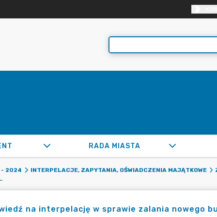
KON
ENT
RADA MIASTA
- 2024
INTERPELACJE, ZAPYTANIA, OŚWIADCZENIA MAJĄTKOWE
RAWIE ZALANIA NOWEGO BUDYNKU SZKOŁY W ROGOŹNEJ.
iedź na interpelację w sprawie zalania nowego b