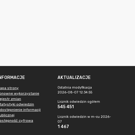
INFORMACJE
AKTUALIZACJE
Ostatnia modyfikacja
apa strony
2026-08-07 12:34:55
onowne wykorzystanie
ejestr zmian
Licznik odwiedzin ogółem
tatystyki odwiedzin
545 451
dostępnienie informacji
ublicznej
Licznik odwiedzin w m-cu 2026-
ostępność cyfrowa
07
1 467