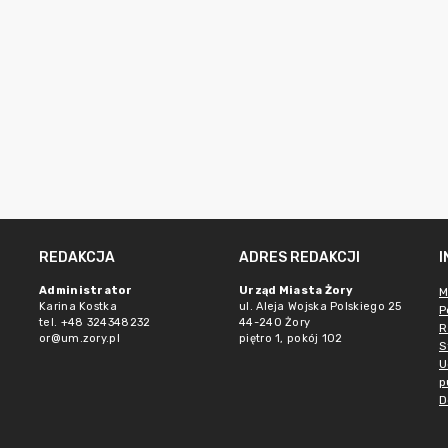
REDAKCJA
ADRES REDAKCJI
Administrator
Urząd Miasta Żory
M
Karina Kostka
ul. Aleja Wojska Polskiego 25
P
tel. +48 324348232
44-240 Żory
R
or@um.zory.pl
piętro 1, pokój 102
S
U
p
D