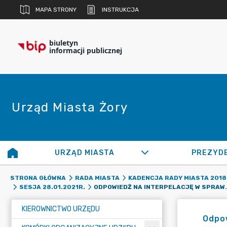
MAPA STRONY
INSTRUKCJA
biuletyn
informacji publicznej
Urząd Miasta Żory
URZĄD MIASTA
PREZYD
STRONA GŁÓWNA
RADA MIASTA
KADENCJA RADY MIASTA 2018 
ODPOWIEDŹ NA INTERPELACJĘ W SP
SESJA 28.01.2021R.
KIEROWNICTWO URZĘDU
Odpow