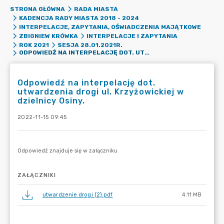
STRONA GŁÓWNA
RADA MIASTA
KADENCJA RADY MIASTA 2018 - 2024
INTERPELACJE, ZAPYTANIA, OŚWIADCZENIA MAJĄTKOWE
ZBIGNIEW KRÓWKA
INTERPELACJE I ZAPYTANIA
ROK 2021
SESJA 28.01.2021R.
ODPOWIEDŹ NA INTERPELACJĘ DOT. UTWARDZENIA DROGI UL. KRZYŻOWICKIEJ W DZIELNICY OSINY.
Odpowiedź na interpelację dot.
utwardzenia drogi ul. Krzyżowickiej w
dzielnicy Osiny.
2022-11-15 09:45
ZAŁĄCZNIKI
utwardzenie drogi (2).pdf
4.11 MB