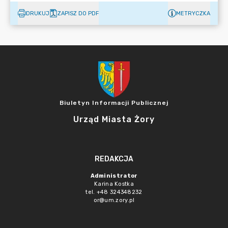
DRUKUJ
ZAPISZ DO PDF
METRYCZKA
Biuletyn Informacji Publicznej
Urząd Miasta Żory
REDAKCJA
Administrator
Karina Kostka
tel. +48 324348232
or@um.zory.pl