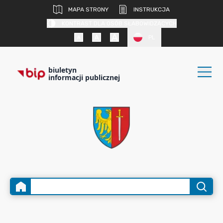
MAPA STRONY
INSTRUKCJA
KONTRAST DLA OSÓB SŁABOWIDZĄCYCH
PL
biuletyn
informacji publicznej