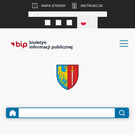
MAPA STRONY
INSTRUKCJA
KONTRAST DLA OSÓB SŁABOWIDZĄCYCH
PL
biuletyn
informacji publicznej