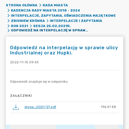
STRONA GŁÓWNA
RADA MIASTA
KADENCJA RADY MIASTA 2018 - 2024
INTERPELACJE, ZAPYTANIA, OŚWIADCZENIA MAJĄTKOWE
ZBIGNIEW KRÓWKA
INTERPELACJE I ZAPYTANIA
ROK 2021
SESJA 25.02.2021R.
ODPOWIEDŹ NA INTERPELACJĘ W SPRAWIE ULICY INDUSTRIALNEJ ORAZ HUPKI.
Odpowiedź na interpelację w sprawie ulicy
Industrialnej oraz Hupki.
2022-11-15 09:43
ZAŁĄCZNIKI
droga_0001 (2).pdf
196.47 KB