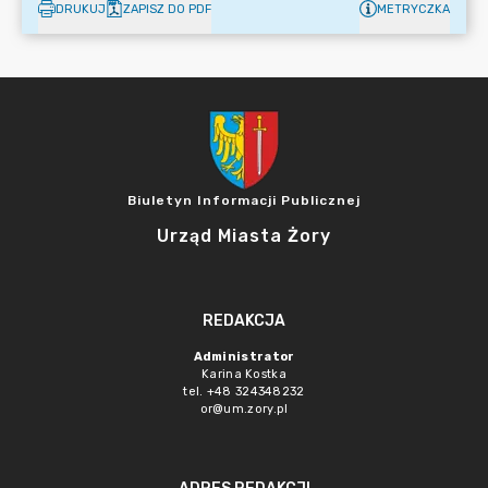
DRUKUJ
ZAPISZ DO PDF
METRYCZKA
Biuletyn Informacji Publicznej
Urząd Miasta Żory
REDAKCJA
Administrator
Karina Kostka
tel. +48 324348232
or@um.zory.pl