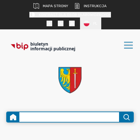
MAPA STRONY
INSTRUKCJA
KONTRAST DLA OSÓB SŁABOWIDZĄCYCH
PL
biuletyn
informacji publicznej