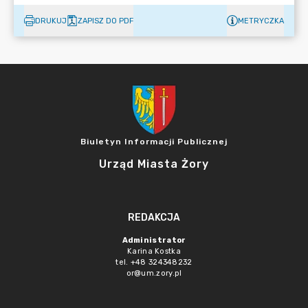
DRUKUJ
ZAPISZ DO PDF
METRYCZKA
Biuletyn Informacji Publicznej
Urząd Miasta Żory
REDAKCJA
Administrator
Karina Kostka
tel. +48 324348232
or@um.zory.pl