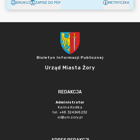
DRUKUJ
ZAPISZ DO PDF
METRYCZKA
Biuletyn Informacji Publicznej
Urząd Miasta Żory
REDAKCJA
Administrator
Karina Kostka
tel. +48 324348232
or@um.zory.pl