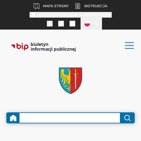
MAPA STRONY
INSTRUKCJA
KONTRAST DLA OSÓB SŁABOWIDZĄCYCH
PL
biuletyn
informacji publicznej