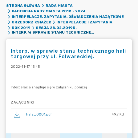
STRONA GŁÓWNA
RADA MIASTA
KADENCJA RADY MIASTA 2018 - 2024
INTERPELACJE, ZAPYTANIA, OŚWIADCZENIA MAJĄTKOWE
GRZEGORZ KSIĄŻEK
INTERPELACJE I ZAPYTANIA
ROK 2019
SESJA 28.02.2019R.
INTERP. W SPRAWIE STANU TECHNICZNEGO HALI TARGOWEJ PRZY UL. FOLWARECKIEJ.
Interp. w sprawie stanu technicznego hali
targowej przy ul. Folwareckiej.
2022-11-17 15:45
ZAŁĄCZNIKI
hala_0001.pdf
49.7 KB