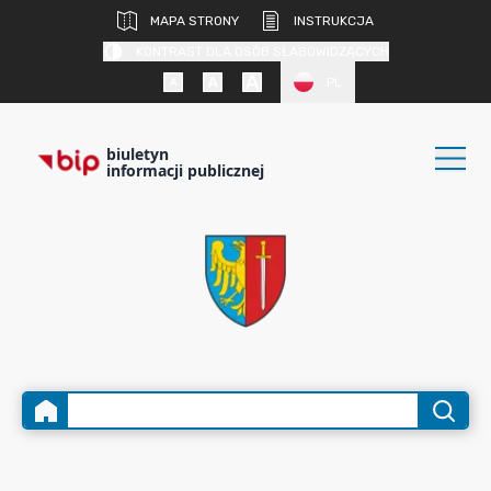
MAPA STRONY
INSTRUKCJA
KONTRAST DLA OSÓB SŁABOWIDZĄCYCH
PL
biuletyn
informacji publicznej