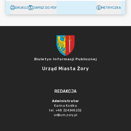
DRUKUJ
ZAPISZ DO PDF
METRYCZKA
Biuletyn Informacji Publicznej
Urząd Miasta Żory
REDAKCJA
Administrator
Karina Kostka
tel. +48 324348232
or@um.zory.pl