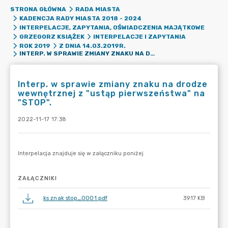
STRONA GŁÓWNA
RADA MIASTA
KADENCJA RADY MIASTA 2018 - 2024
INTERPELACJE, ZAPYTANIA, OŚWIADCZENIA MAJĄTKOWE
GRZEGORZ KSIĄŻEK
INTERPELACJE I ZAPYTANIA
ROK 2019
Z DNIA 14.03.2019R.
INTERP. W SPRAWIE ZMIANY ZNAKU NA DRODZE WEWNĘTRZNEJ Z "USTĄP PIERWSZEŃSTWA" NA "STOP".
Interp. w sprawie zmiany znaku na drodze
wewnętrznej z "ustąp pierwszeństwa" na
"STOP".
2022-11-17 17:38
ZAŁĄCZNIKI
ks znak stop_0001.pdf
39.17 KB