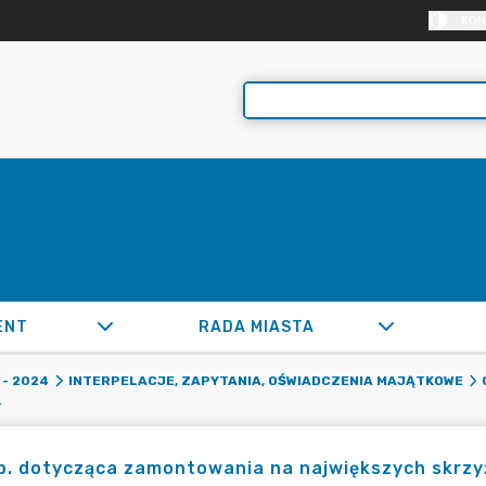
KON
ENT
RADA MIASTA
- 2024
INTERPELACJE, ZAPYTANIA, OŚWIADCZENIA MAJĄTKOWE
CH "SEKUNDNIKÓW".
p. dotycząca zamontowania na największych skrz