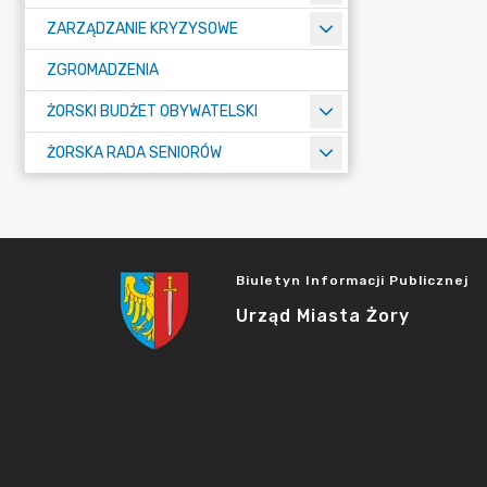
ZARZĄDZANIE KRYZYSOWE
ZGROMADZENIA
ŻORSKI BUDŻET OBYWATELSKI
ŻORSKA RADA SENIORÓW
Biuletyn Informacji Publicznej
Urząd Miasta Żory