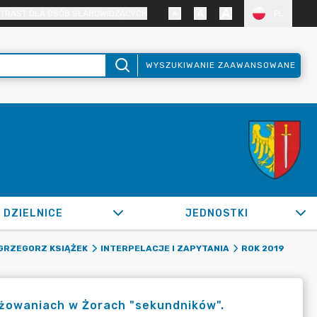
TRAST DLA OSÓB SŁABOWIDZĄCYCH
PL
WYSZUKIWANIE ZAAWANSOWANE
DZIELNICE
JEDNOSTKI
GRZEGORZ KSIĄŻEK
INTERPELACJE I ZAPYTANIA
ROK 2019
yżowaniach w Żorach "sekundników".