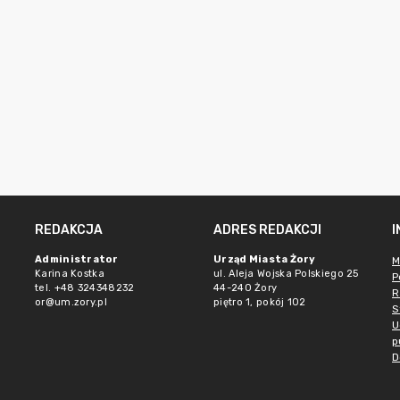
REDAKCJA
ADRES REDAKCJI
Administrator
Urząd Miasta Żory
M
Karina Kostka
ul. Aleja Wojska Polskiego 25
P
tel. +48 324348232
44-240 Żory
R
or@um.zory.pl
piętro 1, pokój 102
S
U
p
D