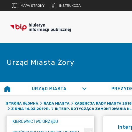
MAPA STRONY
INSTRUKCJA
biuletyn
informacji publicznej
Urząd Miasta Żory
URZĄD MIASTA
PREZYD
STRONA GŁÓWNA
RADA MIASTA
KADENCJA RADY MIASTA 2018 
INTERP. DOTYCZĄCA ZAMONTOWANIA NA NAJWIĘKSZYCH SKRZYŻOWANIACH W ŻORA
Z DNIA 14.03.2019R.
KIEROWNICTWO URZĘDU
Inter