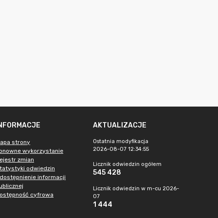
INFORMACJE
AKTUALIZACJE
Ostatnia modyfikacja
apa strony
2026-08-07 12:34:55
onowne wykorzystanie
ejestr zmian
Licznik odwiedzin ogółem
tatystyki odwiedzin
545 428
dostępnienie informacji
ublicznej
Licznik odwiedzin w m-cu 2026-
ostępność cyfrowa
07
1 444