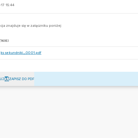
17 15:44
NIKI
ks sekundniki_0001.pdf
UJ
ZAPISZ DO PDF