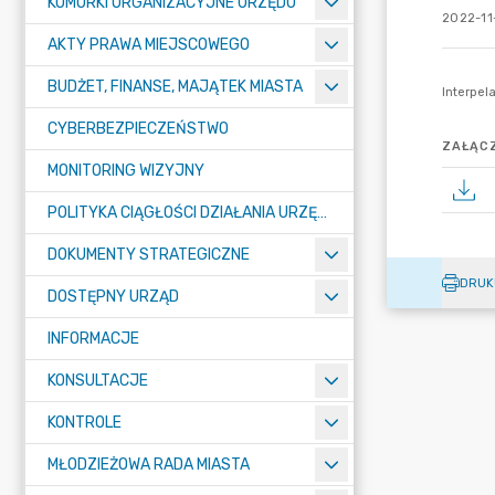
KOMÓRKI ORGANIZACYJNE URZĘDU
2022-11-
AKTY PRAWA MIEJSCOWEGO
BUDŻET, FINANSE, MAJĄTEK MIASTA
CYBERBEZPIECZEŃSTWO
ZAŁĄCZ
MONITORING WIZYJNY
POLITYKA CIĄGŁOŚCI DZIAŁANIA URZĘDU MIASTA ŻORY
DOKUMENTY STRATEGICZNE
DRUK
DOSTĘPNY URZĄD
INFORMACJE
KONSULTACJE
KONTROLE
MŁODZIEŻOWA RADA MIASTA