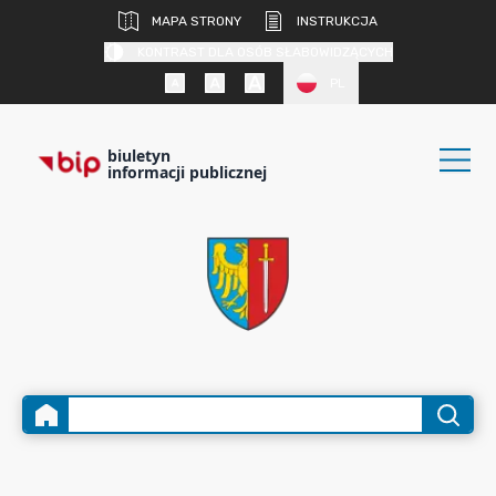
MAPA STRONY
INSTRUKCJA
KONTRAST DLA OSÓB SŁABOWIDZĄCYCH
PL
biuletyn
informacji publicznej