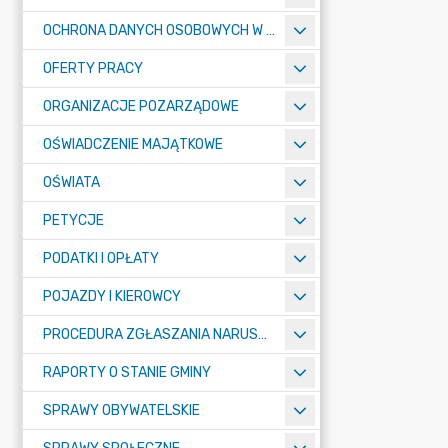
OCHRONA DANYCH OSOBOWYCH W URZĘDZIE MIASTA ŻORY - RODO
OFERTY PRACY
ORGANIZACJE POZARZĄDOWE
OŚWIADCZENIE MAJĄTKOWE
OŚWIATA
PETYCJE
PODATKI I OPŁATY
POJAZDY I KIEROWCY
PROCEDURA ZGŁASZANIA NARUSZEŃ PRAWA
RAPORTY O STANIE GMINY
SPRAWY OBYWATELSKIE