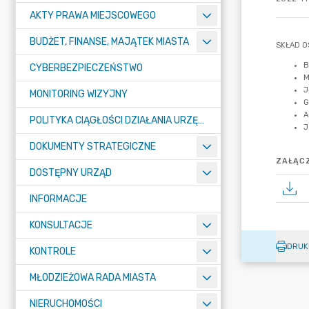
AKTY PRAWA MIEJSCOWEGO
BUDŻET, FINANSE, MAJĄTEK MIASTA
CYBERBEZPIECZEŃSTWO
MONITORING WIZYJNY
POLITYKA CIĄGŁOŚCI DZIAŁANIA URZĘDU MIASTA ŻORY
DOKUMENTY STRATEGICZNE
ZAŁĄCZ
DOSTĘPNY URZĄD
INFORMACJE
KONSULTACJE
DRUK
KONTROLE
MŁODZIEŻOWA RADA MIASTA
NIERUCHOMOŚCI