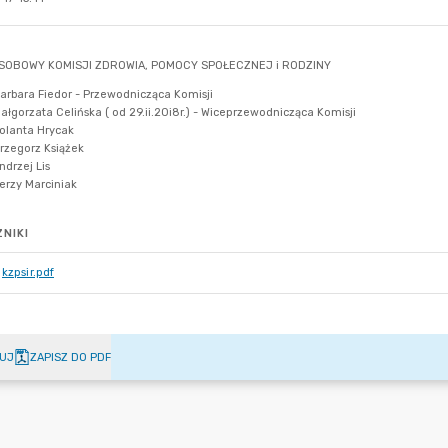
NIKI
kzpsir.pdf
UJ
ZAPISZ DO PDF