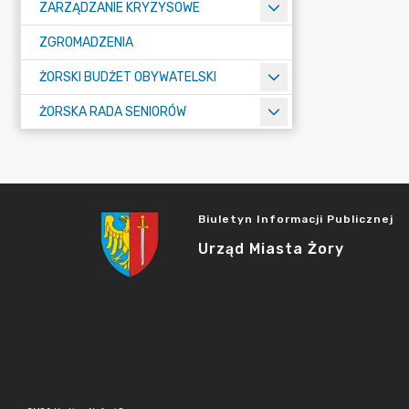
ZARZĄDZANIE KRYZYSOWE
ZGROMADZENIA
ŻORSKI BUDŻET OBYWATELSKI
ŻORSKA RADA SENIORÓW
Biuletyn Informacji Publicznej
Urząd Miasta Żory