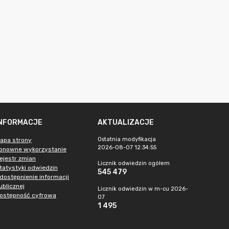
INFORMACJE
AKTUALIZACJE
Ostatnia modyfikacja
apa strony
2026-08-07 12:34:55
onowne wykorzystanie
ejestr zmian
Licznik odwiedzin ogółem
tatystyki odwiedzin
545 479
dostępnienie informacji
ublicznej
Licznik odwiedzin w m-cu 2026-
ostępność cyfrowa
07
1 495