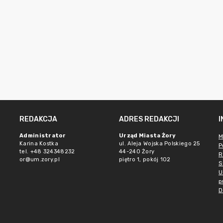
REDAKCJA
ADRES REDAKCJI
Administrator
Urząd Miasta Żory
M
Karina Kostka
ul. Aleja Wojska Polskiego 25
P
tel. +48 324348232
44-240 Żory
R
or@um.zory.pl
piętro 1, pokój 102
S
U
p
D