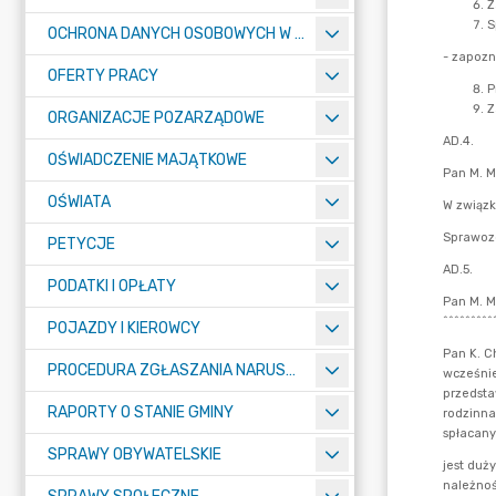
OCHRONA DANYCH OSOBOWYCH W URZĘDZIE MIASTA ŻORY - RODO
OFERTY PRACY
ORGANIZACJE POZARZĄDOWE
OŚWIADCZENIE MAJĄTKOWE
OŚWIATA
PETYCJE
PODATKI I OPŁATY
POJAZDY I KIEROWCY
PROCEDURA ZGŁASZANIA NARUSZEŃ PRAWA
RAPORTY O STANIE GMINY
SPRAWY OBYWATELSKIE