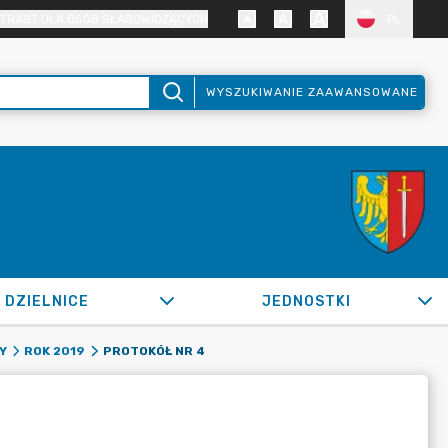
TRAST DLA OSÓB SŁABOWIDZĄCYCH
PL
WYSZUKIWANIE ZAAWANSOWANE
DZIELNICE
JEDNOSTKI
PROTOKÓŁ NR 4
Y
ROK 2019