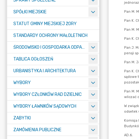
SPRAWY SPOŁECZNE
SPÓŁKI MIEJSKIE
STATUT GMINY MIEJSKIEJ ŻORY
STANDARDY OCHRONY MAŁOLETNICH
ŚRODOWISKO I GOSPODARKA ODPADAMI
TABLICA OGŁOSZEŃ
URBANISTYKA I ARCHITEKTURA
WYBORY
WYBORY CZŁONKÓW RAD DZIELNIC
WYBORY ŁAWNIKÓW SĄDOWYCH
ZABYTKI
ZAMÓWIENIA PUBLICZNE