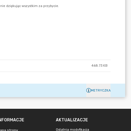
468.73 KB
METRYCZKA
INFORMACJE
AKTUALIZACJE
Ostatnia modyfikacja
apa strony