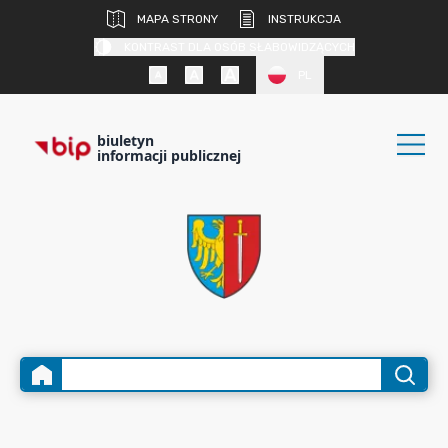
MAPA STRONY
INSTRUKCJA
KONTRAST DLA OSÓB SŁABOWIDZĄCYCH
PL
biuletyn
informacji publicznej