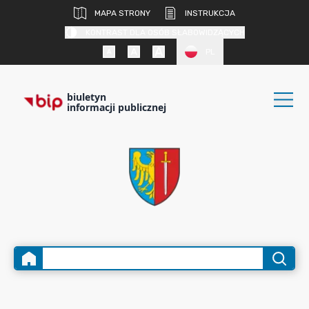
MAPA STRONY
INSTRUKCJA
KONTRAST DLA OSÓB SŁABOWIDZĄCYCH
PL
biuletyn
informacji publicznej