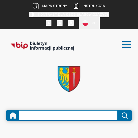
MAPA STRONY
INSTRUKCJA
KONTRAST DLA OSÓB SŁABOWIDZĄCYCH
PL
biuletyn
informacji publicznej