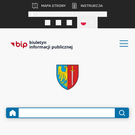
MAPA STRONY
INSTRUKCJA
KONTRAST DLA OSÓB SŁABOWIDZĄCYCH
PL
biuletyn
informacji publicznej