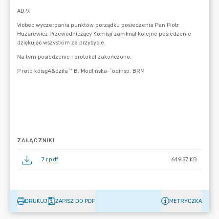
ZAŁĄCZNIKI
7 r.pdf
649.57 KB
DRUKUJ
ZAPISZ DO PDF
METRYCZKA