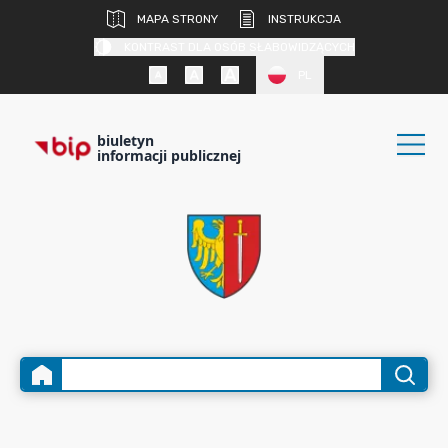
MAPA STRONY
INSTRUKCJA
KONTRAST DLA OSÓB SŁABOWIDZĄCYCH
PL
biuletyn
informacji publicznej