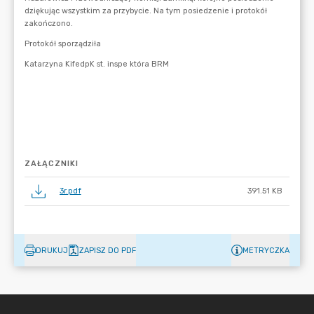
ZAŁĄCZNIKI
3r.pdf
391.51 KB
DRUKUJ
ZAPISZ DO PDF
METRYCZKA