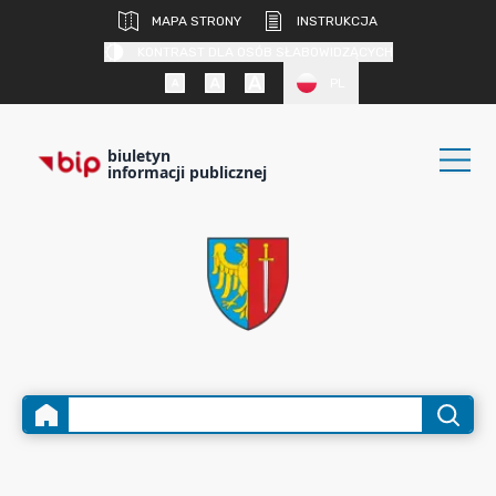
MAPA STRONY
INSTRUKCJA
KONTRAST DLA OSÓB SŁABOWIDZĄCYCH
PL
biuletyn
informacji publicznej