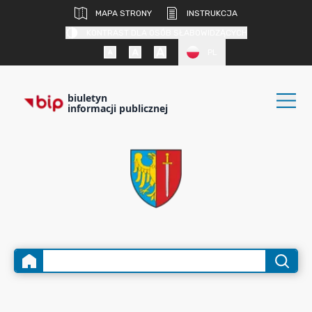
MAPA STRONY
INSTRUKCJA
KONTRAST DLA OSÓB SŁABOWIDZĄCYCH
PL
biuletyn
informacji publicznej